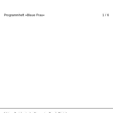
Programmheft »Blaue Frau«
1 / 6