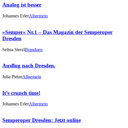
Analog ist besser
Johannes Erler
Allgemein
»Semper« Nr.1 – Das Magazin der Semperoper
Dresden
Selina Sterzl
Brandneu
Ausflug nach Dresden.
Julia Pidun
Allgemein
It’s crunch time!
Johannes Erler
Allgemein
Semperoper Dresden: Jetzt online