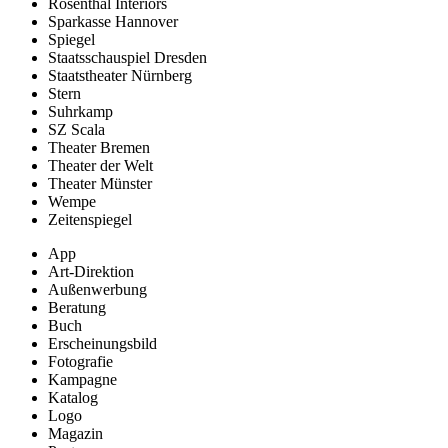
Rosenthal Interiors
Sparkasse Hannover
Spiegel
Staatsschauspiel Dresden
Staatstheater Nürnberg
Stern
Suhrkamp
SZ Scala
Theater Bremen
Theater der Welt
Theater Münster
Wempe
Zeitenspiegel
App
Art-Direktion
Außenwerbung
Beratung
Buch
Erscheinungsbild
Fotografie
Kampagne
Katalog
Logo
Magazin