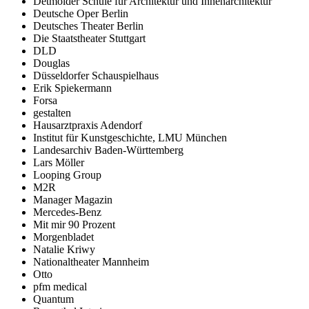
Detmolder Schule für Architektur und Innenarchitektur
Deutsche Oper Berlin
Deutsches Theater Berlin
Die Staatstheater Stuttgart
DLD
Douglas
Düsseldorfer Schauspielhaus
Erik Spiekermann
Forsa
gestalten
Hausarztpraxis Adendorf
Institut für Kunstgeschichte, LMU München
Landesarchiv Baden-Württemberg
Lars Möller
Looping Group
M2R
Manager Magazin
Mercedes-Benz
Mit mir 90 Prozent
Morgenbladet
Natalie Kriwy
Nationaltheater Mannheim
Otto
pfm medical
Quantum