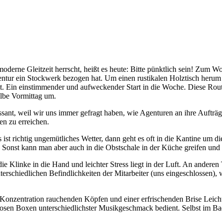
erne Gleitzeit herrscht, heißt es heute: Bitte pünktlich sein! Zum W
entur ein Stockwerk bezogen hat. Um einen rustikalen Holztisch herum
 Ein einstimmender und aufweckender Start in die Woche. Diese Routine
albe Vormittag um.
essant, weil wir uns immer gefragt haben, wie Agenturen an ihre Auftr
en zu erreichen.
st richtig ungemütliches Wetter, dann geht es oft in die Kantine um die
n. Sonst kann man aber auch in die Obstschale in der Küche greifen und
inke in die Hand und leichter Stress liegt in der Luft. An anderen Tage
nterschiedlichen Befindlichkeiten der Mitarbeiter (uns eingeschlossen), 
nzentration rauchenden Köpfen und einer erfrischenden Brise Leichtig
sen Boxen unterschiedlichster Musikgeschmack bedient. Selbst im Bad e