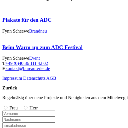
Plakate für den ADC
Fynn Scheewe
Brandneu
Beim Warm-up zum ADC Festival
Fynn Scheewe
Event
T
+49 (0)40 36 111 42 02
E
kontakt@bureau-erler.de
Impressum
Datenschutz
AGB
Zurück
Regelmäßig über neue Projekte und Neuigkeiten aus dem Mittelweg i
Frau
Herr