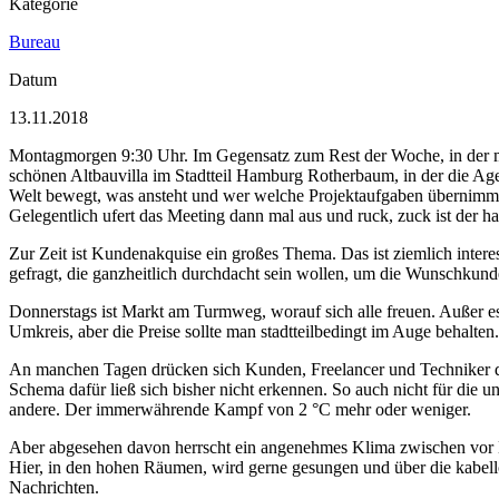
Kategorie
Bureau
Datum
13.11.2018
Montagmorgen 9:30 Uhr. Im Gegensatz zum Rest der Woche, in der mod
schönen Altbauvilla im Stadtteil Hamburg Rotherbaum, in der die Ag
Welt bewegt, was ansteht und wer welche Projektaufgaben übernimmt.
Gelegentlich ufert das Meeting dann mal aus und ruck, zuck ist der h
Zur Zeit ist Kundenakquise ein großes Thema. Das ist ziemlich inter
gefragt, die ganzheitlich durchdacht sein wollen, um die Wunschkund
Donnerstags ist Markt am Turmweg, worauf sich alle freuen. Außer es i
Umkreis, aber die Preise sollte man stadtteilbedingt im Auge behalte
An manchen Tagen drücken sich Kunden, Freelancer und Techniker die Kl
Schema dafür ließ sich bisher nicht erkennen. So auch nicht für die u
andere. Der immerwährende Kampf von 2 °C mehr oder weniger.
Aber abgesehen davon herrscht ein angenehmes Klima zwischen vor Ko
Hier, in den hohen Räumen, wird gerne gesungen und über die kabello
Nachrichten.